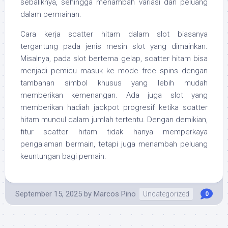
sebaliknya, sehingga menambah variasi dan peluang
dalam permainan.
Cara kerja scatter hitam dalam slot biasanya
tergantung pada jenis mesin slot yang dimainkan.
Misalnya, pada slot bertema gelap, scatter hitam bisa
menjadi pemicu masuk ke mode free spins dengan
tambahan simbol khusus yang lebih mudah
memberikan kemenangan. Ada juga slot yang
memberikan hadiah jackpot progresif ketika scatter
hitam muncul dalam jumlah tertentu. Dengan demikian,
fitur scatter hitam tidak hanya memperkaya
pengalaman bermain, tetapi juga menambah peluang
keuntungan bagi pemain.
September 15, 2025
by
Marcos Pino
Uncategorized
0