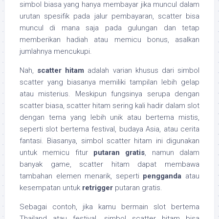
simbol biasa yang hanya membayar jika muncul dalam
urutan spesifik pada jalur pembayaran, scatter bisa
muncul di mana saja pada gulungan dan tetap
memberikan hadiah atau memicu bonus, asalkan
jumlahnya mencukupi.
Nah,
scatter hitam
adalah varian khusus dari simbol
scatter yang biasanya memiliki tampilan lebih gelap
atau misterius. Meskipun fungsinya serupa dengan
scatter biasa, scatter hitam sering kali hadir dalam slot
dengan tema yang lebih unik atau bertema mistis,
seperti slot bertema festival, budaya Asia, atau cerita
fantasi. Biasanya, simbol scatter hitam ini digunakan
untuk memicu fitur
putaran gratis
, namun dalam
banyak game, scatter hitam dapat membawa
tambahan elemen menarik, seperti
pengganda
atau
kesempatan untuk
retrigger
putaran gratis.
Sebagai contoh, jika kamu bermain slot bertema
Thailand atau festival, simbol scatter hitam bisa