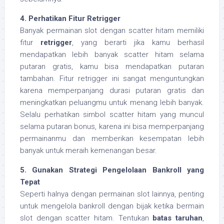
4. Perhatikan Fitur Retrigger
Banyak permainan slot dengan scatter hitam memiliki
fitur
retrigger
, yang berarti jika kamu berhasil
mendapatkan lebih banyak scatter hitam selama
putaran gratis, kamu bisa mendapatkan putaran
tambahan. Fitur retrigger ini sangat menguntungkan
karena memperpanjang durasi putaran gratis dan
meningkatkan peluangmu untuk menang lebih banyak.
Selalu perhatikan simbol scatter hitam yang muncul
selama putaran bonus, karena ini bisa memperpanjang
permainanmu dan memberikan kesempatan lebih
banyak untuk meraih kemenangan besar.
5. Gunakan Strategi Pengelolaan Bankroll yang
Tepat
Seperti halnya dengan permainan slot lainnya, penting
untuk mengelola bankroll dengan bijak ketika bermain
slot dengan scatter hitam. Tentukan
batas taruhan
,