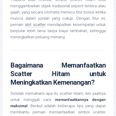
menggambarkan objek tradisional seperti lentera atau
gajah, yang secara otomatis memicu fitur bonus ketika
muncul dalam jumlah yang cukup. Dengan fitur ini,
pemain
slot scatter
mendapatkan kesempatan untuk
berputar lebih lama tanpa biaya tambahan, sehingga
meningkatkan peluang menang.
Bagaimana Memanfaatkan
Scatter Hitam untuk
Meningkatkan Kemenangan?
Setelah memahami apa itu scatter hitam, kini saatnya
untuk menggali cara
memanfaatkannya dengan
maksimal
. Berikut adalah beberapa tips yang dapat
membantu pemain memanfaatkan simbol scatter