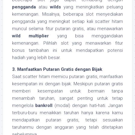
pengganda
atau
wilds
yang meningkatkan peluang
kemenangan. Misalnya, beberapa slot menyediakan
pengganda yang meningkat setiap kali scatter hitam
muncul selama fitur putaran gratis, atau menawarkan
wild multiplier
yang bisa menggandakan
kemenangan. Pilihlah slot yang menawarkan fitur
bonus tambahan ini untuk mendapatkan potensi
hadiah yang lebih besar.
3. Manfaatkan Putaran Gratis dengan Bijak
Saat scatter hitam memicu putaran gratis, manfaatkan
kesempatan ini dengan bijak. Meskipun putaran gratis
memberi kesempatan untuk bermain tanpa
menambah taruhan, sangat penting untuk tetap
mengelola
bankroll
(modal) dengan hati-hati. Jangan
terburu-buru menaikkan taruhan hanya karena kamu
mendapatkan putaran gratis, tetapi sesuaikan
taruhanmu dengan anggaran yang telah ditetapkan
sebelumnya.