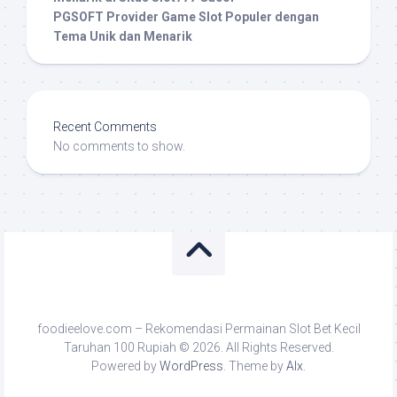
PGSOFT Provider Game Slot Populer dengan
Tema Unik dan Menarik
Recent Comments
No comments to show.
foodieelove.com – Rekomendasi Permainan Slot Bet Kecil
Taruhan 100 Rupiah © 2026. All Rights Reserved.
Powered by
WordPress
. Theme by
Alx
.