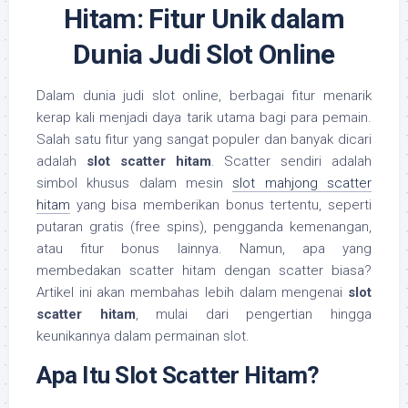
Hitam: Fitur Unik dalam
Dunia Judi Slot Online
Dalam dunia judi slot online, berbagai fitur menarik
kerap kali menjadi daya tarik utama bagi para pemain.
Salah satu fitur yang sangat populer dan banyak dicari
adalah
slot scatter hitam
. Scatter sendiri adalah
simbol khusus dalam mesin
slot mahjong scatter
hitam
yang bisa memberikan bonus tertentu, seperti
putaran gratis (free spins), pengganda kemenangan,
atau fitur bonus lainnya. Namun, apa yang
membedakan scatter hitam dengan scatter biasa?
Artikel ini akan membahas lebih dalam mengenai
slot
scatter hitam
, mulai dari pengertian hingga
keunikannya dalam permainan slot.
Apa Itu Slot Scatter Hitam?