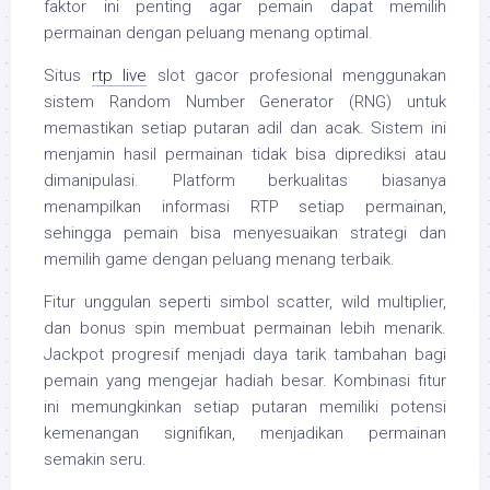
faktor ini penting agar pemain dapat memilih
permainan dengan peluang menang optimal.
Situs
rtp live
slot gacor profesional menggunakan
sistem Random Number Generator (RNG) untuk
memastikan setiap putaran adil dan acak. Sistem ini
menjamin hasil permainan tidak bisa diprediksi atau
dimanipulasi. Platform berkualitas biasanya
menampilkan informasi RTP setiap permainan,
sehingga pemain bisa menyesuaikan strategi dan
memilih game dengan peluang menang terbaik.
Fitur unggulan seperti simbol scatter, wild multiplier,
dan bonus spin membuat permainan lebih menarik.
Jackpot progresif menjadi daya tarik tambahan bagi
pemain yang mengejar hadiah besar. Kombinasi fitur
ini memungkinkan setiap putaran memiliki potensi
kemenangan signifikan, menjadikan permainan
semakin seru.