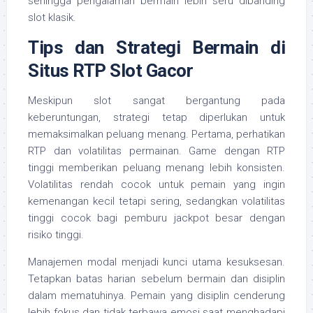
sehingga pengalaman bermain lebih seru dibanding
slot klasik.
Tips dan Strategi Bermain di
Situs RTP Slot Gacor
Meskipun slot sangat bergantung pada
keberuntungan, strategi tetap diperlukan untuk
memaksimalkan peluang menang. Pertama, perhatikan
RTP dan volatilitas permainan. Game dengan RTP
tinggi memberikan peluang menang lebih konsisten.
Volatilitas rendah cocok untuk pemain yang ingin
kemenangan kecil tetapi sering, sedangkan volatilitas
tinggi cocok bagi pemburu jackpot besar dengan
risiko tinggi.
Manajemen modal menjadi kunci utama kesuksesan.
Tetapkan batas harian sebelum bermain dan disiplin
dalam mematuhinya. Pemain yang disiplin cenderung
lebih fokus dan tidak terbawa emosi saat menghadapi