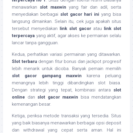
terpercaya no 1
. Situs dengan lisensi resmi biasanya
menawarkan
slot maxwin
yang fair dan adil, serta
menyediakan berbagai
slot gacor hari ini
yang bisa
langsung dimainkan. Selain itu, cek juga apakah situs
tersebut menyediakan
link slot gacor
atau
link slot
terpercaya
yang aktif, agar akses ke permainan selalu
lancar tanpa gangguan.
Kedua, perhatikan variasi permainan yang ditawarkan.
Slot terbaru
dengan fitur bonus dan jackpot progresif
lebih menarik untuk dicoba. Banyak pemain memilih
slot gacor gampang maxwin
karena peluang
menangnya lebih tinggi dibandingkan slot biasa.
Dengan strategi yang tepat, kombinasi antara
slot
online
dan
slot gacor maxwin
bisa mendatangkan
kemenangan besar.
Ketiga, periksa metode transaksi yang tersedia. Situs
yang baik biasanya menawarkan berbagai opsi deposit
dan withdrawal yang cepat serta aman. Hal ini