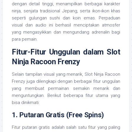
dengan detail tinggi, menampilkan berbagai karakter
ninja, senjata tradisional Jepang, serta ikon-ikon khas
seperti gulungan sushi dan koin emas. Perpaduan
visual dan audio ini berhasil menciptakan atmosfer
yang mengasyikkan dan mengundang adrenalin bagi
para pemain.
Fitur-Fitur Unggulan dalam Slot
Ninja Racoon Frenzy
Selain tampilan visual yang menarik, Slot Ninja Racoon
Frenzy juga dilengkapi dengan berbagai fitur unggulan
yang membuat permainan semakin menarik dan
menguntungkan. Berikut beberapa fitur utama yang
bisa dinikmati:
1. Putaran Gratis (Free Spins)
Fitur putaran gratis adalah salah satu fitur yang paling