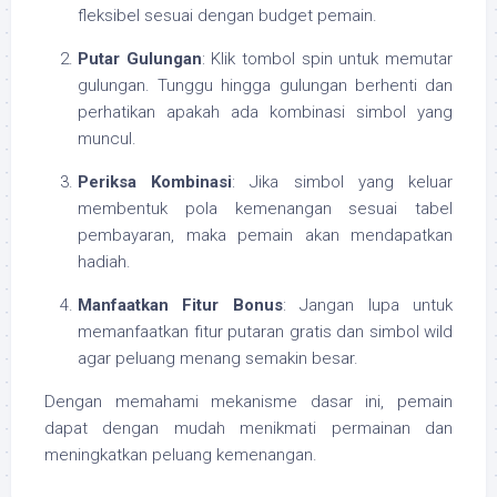
fleksibel sesuai dengan budget pemain.
Putar Gulungan
: Klik tombol spin untuk memutar
gulungan. Tunggu hingga gulungan berhenti dan
perhatikan apakah ada kombinasi simbol yang
muncul.
Periksa Kombinasi
: Jika simbol yang keluar
membentuk pola kemenangan sesuai tabel
pembayaran, maka pemain akan mendapatkan
hadiah.
Manfaatkan Fitur Bonus
: Jangan lupa untuk
memanfaatkan fitur putaran gratis dan simbol wild
agar peluang menang semakin besar.
Dengan memahami mekanisme dasar ini, pemain
dapat dengan mudah menikmati permainan dan
meningkatkan peluang kemenangan.