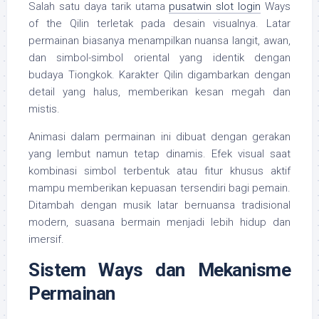
Salah satu daya tarik utama
pusatwin slot login
Ways
of the Qilin terletak pada desain visualnya. Latar
permainan biasanya menampilkan nuansa langit, awan,
dan simbol-simbol oriental yang identik dengan
budaya Tiongkok. Karakter Qilin digambarkan dengan
detail yang halus, memberikan kesan megah dan
mistis.
Animasi dalam permainan ini dibuat dengan gerakan
yang lembut namun tetap dinamis. Efek visual saat
kombinasi simbol terbentuk atau fitur khusus aktif
mampu memberikan kepuasan tersendiri bagi pemain.
Ditambah dengan musik latar bernuansa tradisional
modern, suasana bermain menjadi lebih hidup dan
imersif.
Sistem Ways dan Mekanisme
Permainan