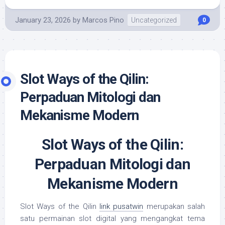
January 23, 2026
by
Marcos Pino
Uncategorized
0
Slot Ways of the Qilin:
Perpaduan Mitologi dan
Mekanisme Modern
Slot Ways of the Qilin:
Perpaduan Mitologi dan
Mekanisme Modern
Slot Ways of the Qilin
link pusatwin
merupakan salah
satu permainan slot digital yang mengangkat tema