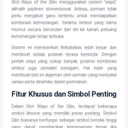
Slot Ways of the Qilin menggunakan sistem “ways”
alih-alih paylines konvensional. Artinya, pemain tidak
perlu mengikuti garis tertentu untuk mendapatkan
kombinasi kemenangan. Selama simbol yang sama
muncul secara berurutan dari kiri ke kanan, peluang
kemenangan tetap terbuka.
Sistem ini memberikan fleksibilitas lebih besar dan
membuat setiap putaran terasa berbeda. Dengan
jumlah ways yang cukup banyak, potensi kombinasi
simbol juga semakin beragam. Hal inilah yang
membuat slot ini digemari oleh pemain yang menyukai
variasi serta dinamika dalam permainan.
Fitur Khusus dan Simbol Penting
Dalam Slot Ways of the Qilin, terdapat beberapa
simbol khusus yang memiliki peran penting. Simbol
Qilin biasanya berfungsi sebagai simbol bernilai tinggi
yang dapat memberikan kemenangan besar jika