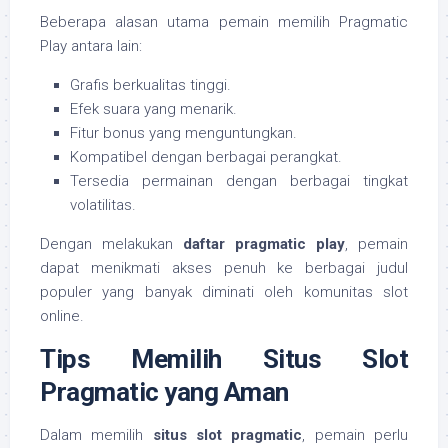
Beberapa alasan utama pemain memilih Pragmatic
Play antara lain:
Grafis berkualitas tinggi.
Efek suara yang menarik.
Fitur bonus yang menguntungkan.
Kompatibel dengan berbagai perangkat.
Tersedia permainan dengan berbagai tingkat
volatilitas.
Dengan melakukan
daftar pragmatic play
, pemain
dapat menikmati akses penuh ke berbagai judul
populer yang banyak diminati oleh komunitas slot
online.
Tips Memilih Situs Slot
Pragmatic yang Aman
Dalam memilih
situs slot pragmatic
, pemain perlu