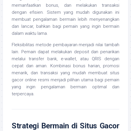
memanfaatkan bonus, dan melakukan transaksi
dengan efisien. Sistem yang mudah digunakan ini
membuat pengalaman bermain lebih menyenangkan
dan lancar, bahkan bagi pemain yang ingin bermain
dalam waktu lama.
Fleksibilitas metode pembayaran menjadi nilai tambah
lain. Pemain dapat melakukan deposit dan penarikan
melalui transfer bank, e-wallet, atau QRIS dengan
cepat dan aman. Kombinasi bonus harian, promosi
menarik, dan transaksi yang mudah membuat situs
gacor online resmi menjadi pilihan utama bagi pemain
yang ingin pengalaman bermain optimal dan
terpercaya.
Strategi Bermain di Situs Gacor