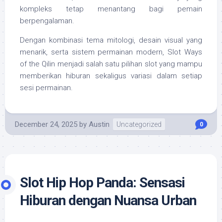
kompleks tetap menantang bagi pemain
berpengalaman.
Dengan kombinasi tema mitologi, desain visual yang
menarik, serta sistem permainan modern, Slot Ways
of the Qilin menjadi salah satu pilihan slot yang mampu
memberikan hiburan sekaligus variasi dalam setiap
sesi permainan.
December 24, 2025
by
Austin
Uncategorized
0
Slot Hip Hop Panda: Sensasi
Hiburan dengan Nuansa Urban