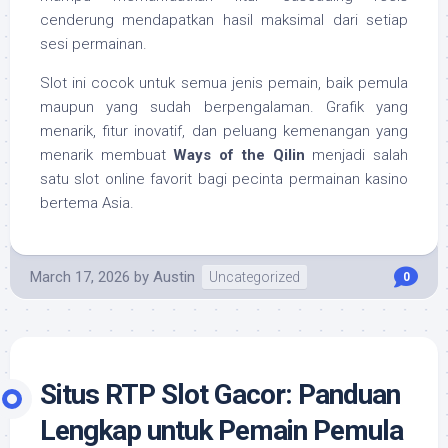
cenderung mendapatkan hasil maksimal dari setiap
sesi permainan.
Slot ini cocok untuk semua jenis pemain, baik pemula
maupun yang sudah berpengalaman. Grafik yang
menarik, fitur inovatif, dan peluang kemenangan yang
menarik membuat
Ways of the Qilin
menjadi salah
satu slot online favorit bagi pecinta permainan kasino
bertema Asia.
March 17, 2026
by
Austin
Uncategorized
0
Situs RTP Slot Gacor: Panduan
Lengkap untuk Pemain Pemula