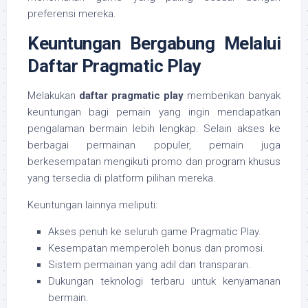
preferensi mereka.
Keuntungan Bergabung Melalui
Daftar Pragmatic Play
Melakukan
daftar pragmatic play
memberikan banyak
keuntungan bagi pemain yang ingin mendapatkan
pengalaman bermain lebih lengkap. Selain akses ke
berbagai permainan populer, pemain juga
berkesempatan mengikuti promo dan program khusus
yang tersedia di platform pilihan mereka.
Keuntungan lainnya meliputi:
Akses penuh ke seluruh game Pragmatic Play.
Kesempatan memperoleh bonus dan promosi.
Sistem permainan yang adil dan transparan.
Dukungan teknologi terbaru untuk kenyamanan
bermain.