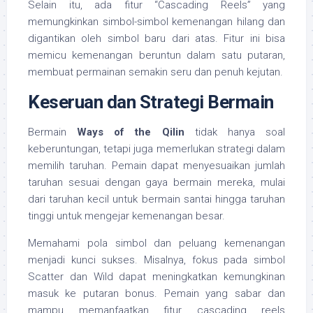
Selain itu, ada fitur “Cascading Reels” yang
memungkinkan simbol-simbol kemenangan hilang dan
digantikan oleh simbol baru dari atas. Fitur ini bisa
memicu kemenangan beruntun dalam satu putaran,
membuat permainan semakin seru dan penuh kejutan.
Keseruan dan Strategi Bermain
Bermain
Ways of the Qilin
tidak hanya soal
keberuntungan, tetapi juga memerlukan strategi dalam
memilih taruhan. Pemain dapat menyesuaikan jumlah
taruhan sesuai dengan gaya bermain mereka, mulai
dari taruhan kecil untuk bermain santai hingga taruhan
tinggi untuk mengejar kemenangan besar.
Memahami pola simbol dan peluang kemenangan
menjadi kunci sukses. Misalnya, fokus pada simbol
Scatter dan Wild dapat meningkatkan kemungkinan
masuk ke putaran bonus. Pemain yang sabar dan
mampu memanfaatkan fitur cascading reels