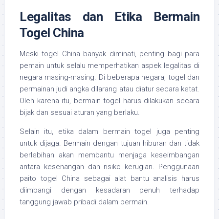
Legalitas dan Etika Bermain
Togel China
Meski togel China banyak diminati, penting bagi para
pemain untuk selalu memperhatikan aspek legalitas di
negara masing-masing. Di beberapa negara, togel dan
permainan judi angka dilarang atau diatur secara ketat.
Oleh karena itu, bermain togel harus dilakukan secara
bijak dan sesuai aturan yang berlaku.
Selain itu, etika dalam bermain togel juga penting
untuk dijaga. Bermain dengan tujuan hiburan dan tidak
berlebihan akan membantu menjaga keseimbangan
antara kesenangan dan risiko kerugian. Penggunaan
paito togel China sebagai alat bantu analisis harus
diimbangi dengan kesadaran penuh terhadap
tanggung jawab pribadi dalam bermain.