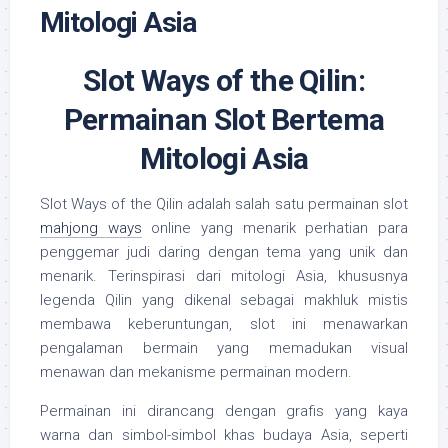
Mitologi Asia
Slot Ways of the Qilin:
Permainan Slot Bertema
Mitologi Asia
Slot Ways of the Qilin adalah salah satu permainan slot
mahjong ways
online yang menarik perhatian para
penggemar judi daring dengan tema yang unik dan
menarik. Terinspirasi dari mitologi Asia, khususnya
legenda Qilin yang dikenal sebagai makhluk mistis
membawa keberuntungan, slot ini menawarkan
pengalaman bermain yang memadukan visual
menawan dan mekanisme permainan modern.
Permainan ini dirancang dengan grafis yang kaya
warna dan simbol-simbol khas budaya Asia, seperti