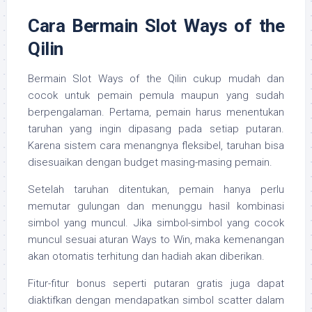
Cara Bermain Slot Ways of the
Qilin
Bermain Slot Ways of the Qilin cukup mudah dan
cocok untuk pemain pemula maupun yang sudah
berpengalaman. Pertama, pemain harus menentukan
taruhan yang ingin dipasang pada setiap putaran.
Karena sistem cara menangnya fleksibel, taruhan bisa
disesuaikan dengan budget masing-masing pemain.
Setelah taruhan ditentukan, pemain hanya perlu
memutar gulungan dan menunggu hasil kombinasi
simbol yang muncul. Jika simbol-simbol yang cocok
muncul sesuai aturan Ways to Win, maka kemenangan
akan otomatis terhitung dan hadiah akan diberikan.
Fitur-fitur bonus seperti putaran gratis juga dapat
diaktifkan dengan mendapatkan simbol scatter dalam