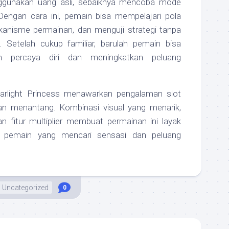
nggunakan uang asli, sebaiknya mencoba mode
Dengan cara ini, pemain bisa mempelajari pola
nisme permainan, dan menguji strategi tanpa
o. Setelah cukup familiar, barulah pemain bisa
h percaya diri dan meningkatkan peluang
tarlight Princess menawarkan pengalaman slot
n menantang. Kombinasi visual yang menarik,
an fitur multiplier membuat permainan ini layak
i pemain yang mencari sensasi dan peluang
Uncategorized
0