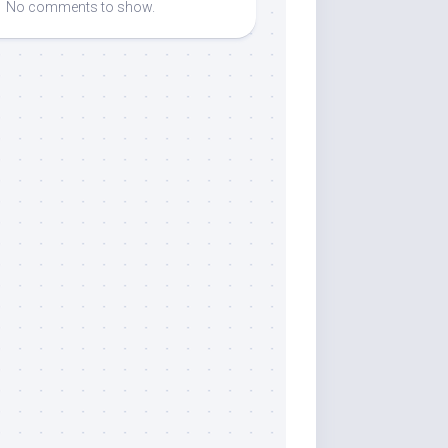
No comments to show.