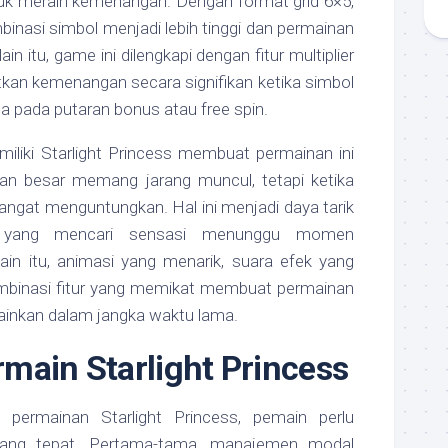
uk meraih kemenangan. Dengan format grid 6×5,
inasi simbol menjadi lebih tinggi dan permainan
ain itu, game ini dilengkapi dengan fitur multiplier
an kemenangan secara signifikan ketika simbol
a pada putaran bonus atau free spin.
dimiliki Starlight Princess membuat permainan ini
n besar memang jarang muncul, tetapi ketika
 sangat menguntungkan. Hal ini menjadi daya tarik
 yang mencari sensasi menunggu momen
in itu, animasi yang menarik, suara efek yang
binasi fitur yang memikat membuat permainan
mainkan dalam jangka waktu lama.
rmain Starlight Princess
permainan Starlight Princess, pemain perlu
yang tepat. Pertama-tama, manajemen modal