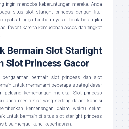
ng ingin mencoba keberuntungan mereka. Anda
ai situs slot starlight princess dengan fitur
o gratis hingga taruhan nyata. Tidak heran jika
jadi favorit karena kemudahan akses dan tingkat
.
ik Bermain Slot Starlight
n Slot Princess Gacor
pengalaman bermain slot princess dan slot
i pemain untuk memahami beberapa strategi dasar
an peluang kemenangan mereka. Slot princess
u pada mesin slot yang sedang dalam kondisi
 memberikan kemenangan dalam waktu dekat.
k untuk bermain di situs slot starlight princess
ess bisa menjadi kunci keberhasilan.