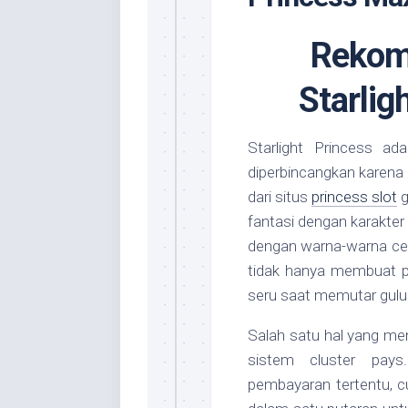
Rekom
Starlig
Starlight Princess ad
diperbincangkan karen
dari situs
princess slot
g
fantasi dengan karakter
dengan warna-warna cer
tidak hanya membuat 
seru saat memutar gulu
Salah satu hal yang mem
sistem cluster pays
pembayaran tertentu, 