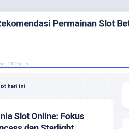
Rekomendasi Permainan Slot Bet
uhan 100 Rupiah
ot hari ini
ia Slot Online: Fokus
ncess dan Starlight