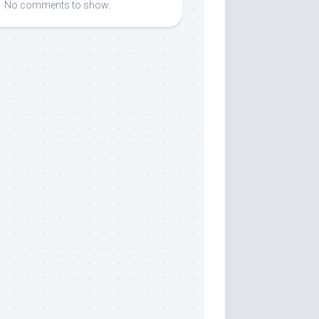
No comments to show.