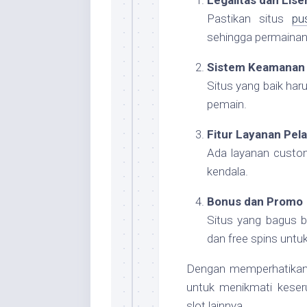
Legalitas dan Lise
Pastikan situs
pu
sehingga permainan 
Sistem Keamanan
Situs yang baik har
pemain.
Fitur Layanan Pel
Ada layanan custo
kendala.
Bonus dan Promo
Situs yang bagus 
dan free spins unt
Dengan memperhatikan h
untuk menikmati kese
slot lainnya.