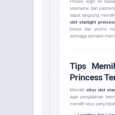
Proses login ini bi
username dan password 
dapat langsung memili
slot starlight princes
bonus dan promo men
sehingga semakin memu
Tips Memil
Princess Te
Memilih
situs slot sta
agar pengalaman berm
memilih situs yang tepat