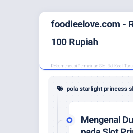
Skip
foodieelove.com - 
to
content
100 Rupiah
Rekomendasi Permainan Slot Bet Kecil Tar
pola starlight princess sl
Mengenal Dun
pada Slot Pri