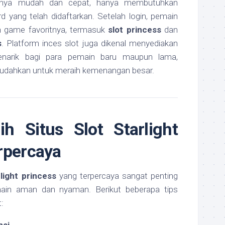
asanya mudah dan cepat, hanya membutuhkan
yang telah didaftarkan. Setelah login, pemain
h game favoritnya, termasuk
slot princess
dan
s
. Platform inces slot juga dikenal menyediakan
arik bagi para pemain baru maupun lama,
dahkan untuk meraih kemenangan besar.
ih Situs Slot Starlight
rpercaya
rlight princess
yang terpercaya sangat penting
ain aman dan nyaman. Berikut beberapa tips
: