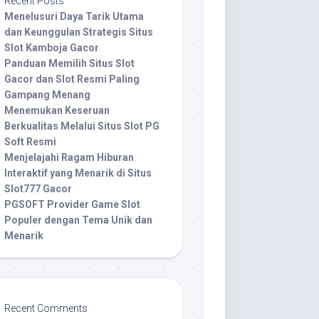
Recent Posts
Menelusuri Daya Tarik Utama
dan Keunggulan Strategis Situs
Slot Kamboja Gacor
Panduan Memilih Situs Slot
Gacor dan Slot Resmi Paling
Gampang Menang
Menemukan Keseruan
Berkualitas Melalui Situs Slot PG
Soft Resmi
Menjelajahi Ragam Hiburan
Interaktif yang Menarik di Situs
Slot777 Gacor
PGSOFT Provider Game Slot
Populer dengan Tema Unik dan
Menarik
Recent Comments