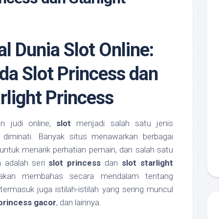
 Dunia Slot Online:
da Slot Princess dan
rlight Princess
n judi online,
slot
menjadi salah satu jenis
 diminati. Banyak situs menawarkan berbagai
 untuk menarik perhatian pemain, dan salah satu
 adalah seri
slot princess
dan
slot starlight
ni akan membahas secara mendalam tentang
, termasuk juga istilah-istilah yang sering muncul
 princess gacor
, dan lainnya.