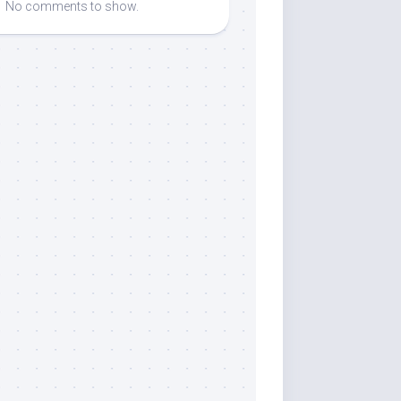
No comments to show.