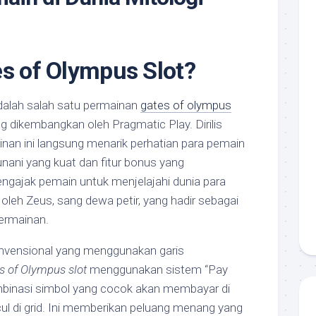
es of Olympus Slot?
alah salah satu permainan
gates of olympus
ng dikembangkan oleh Pragmatic Play. Dirilis
nan ini langsung menarik perhatian para pemain
nani yang kuat dan fitur bonus yang
engajak pemain untuk menjelajahi dunia para
oleh Zeus, sang dewa petir, yang hadir sebagai
ermainan.
nvensional yang menggunakan garis
s of Olympus slot
menggunakan sistem “Pay
binasi simbol yang cocok akan membayar di
 di grid. Ini memberikan peluang menang yang