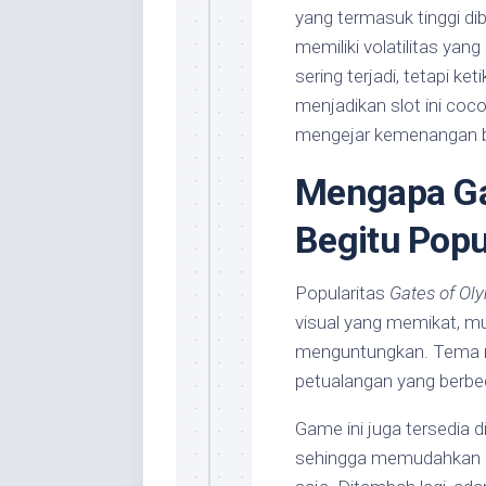
yang termasuk tinggi dib
memiliki volatilitas yan
sering terjadi, tetapi ket
menjadikan slot ini co
mengejar kemenangan b
Mengapa Ga
Begitu Popu
Popularitas
Gates of Ol
visual yang memikat, mus
menguntungkan. Tema m
petualangan yang berbed
Game ini juga tersedia 
sehingga memudahkan p