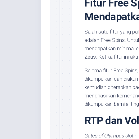
Fitur Free 
Mendapatk
Salah satu fitur yang pa
adalah Free Spins. Untuk
mendapatkan minimal e
Zeus. Ketika fitur ini a
Selama fitur Free Spin
dikumpulkan dan diakum
kemudian diterapkan pa
menghasilkan kemenanga
dikumpulkan bernilai ting
RTP dan Vola
Gates of Olympus slot
me