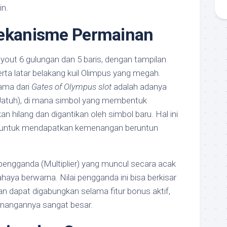
in.
Mekanisme Permainan
ayout 6 gulungan dan 5 baris, dengan tampilan
ta latar belakang kuil Olimpus yang megah.
tama dari
Gates of Olympus slot
adalah adanya
 Jatuh), di mana simbol yang membentuk
 hilang dan digantikan oleh simbol baru. Hal ini
untuk mendapatkan kemenangan beruntun
ur pengganda (Multiplier) yang muncul secara acak
haya berwarna. Nilai pengganda ini bisa berkisar
an dapat digabungkan selama fitur bonus aktif,
angannya sangat besar.