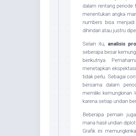
dalam rentang periode t
menentukan angka mana 
numbers bisa menjadi
dihindari atau justru di
Selain itu,
analisis pro
seberapa besar kemungk
berikutnya. Pemaham
menetapkan ekspektasi 
tidak perlu. Sebagai c
bersama dalam periode
memiliki kemungkinan l
karena setiap undian be
Beberapa pemain ju
mana hasil undian diplo
Grafik ini memungkink