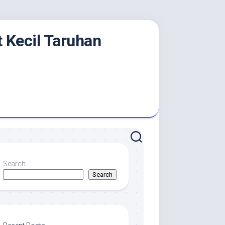
 Kecil Taruhan
Search
Search