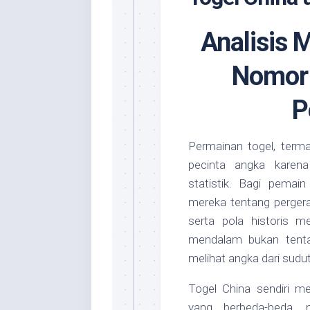
Analisis
Nomor 
P
Permainan togel, terma
pecinta angka karen
statistik. Bagi pema
mereka tentang pergera
serta pola historis m
mendalam bukan tenta
melihat angka dari sudut
Togel China sendiri m
yang berbeda-beda,