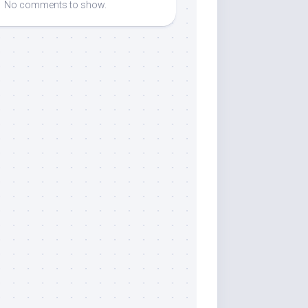
No comments to show.