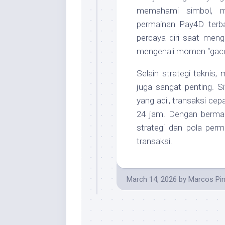
memahami simbol, m
permainan Pay4D terba
percaya diri saat men
mengenali momen “gaco
Selain strategi teknis
juga sangat penting. 
yang adil, transaksi ce
24 jam. Dengan bermain
strategi dan pola per
transaksi.
March 14, 2026
by
Marcos Pi