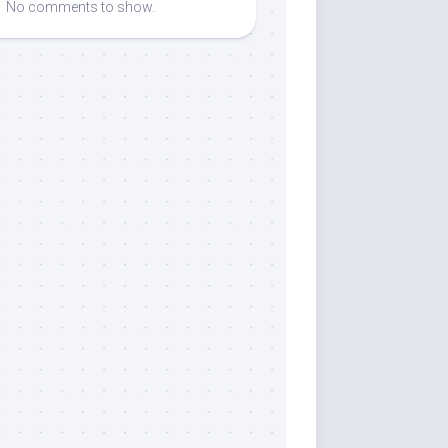
No comments to show.