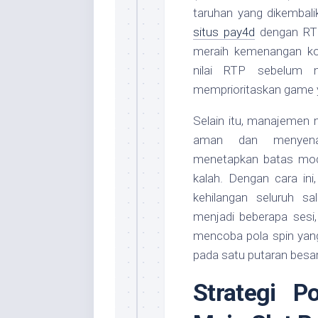
taruhan yang dikembal
situs pay4d
dengan RTP
meraih kemenangan kon
nilai RTP sebelum 
memprioritaskan game 
Selain itu, manajemen 
aman dan menyenan
menetapkan batas mod
kalah. Dengan cara ini
kehilangan seluruh s
menjadi beberapa sesi,
mencoba pola spin yang
pada satu putaran besar
Strategi 