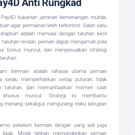
ay4D Anti Rungkad
 Pay4D bukanlah jaminan kemenangan mutlak,
duan agar permainan lebih terkontrol. Salah satu
iterapkan adalah memulai dengan taruhan kecil
n taruhan rendah, pemain dapat mengamati pola
tur bonus muncul, dan menyesuaikan strategi
taruhan.
 dalam bermain adalah rahasia utama pemain
 selalu memperhatikan setiap putaran, tidak
kan taruhan, dan memanfaatkan momen saat
 khusus muncul. Strategi ini membantu
 menang sekaligus mengurangi risiko kerugian
mo sebelum bermain dengan uang asli juga
g bijak. Mode latihan memungkinkan pemain