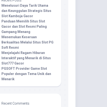
Recent Posts
Menelusuri Daya Tarik Utama
dan Keunggulan Strategis Situs
Slot Kamboja Gacor
Panduan Memilih Situs Slot
Gacor dan Slot Resmi Paling
Gampang Menang
Menemukan Keseruan
Berkualitas Melalui Situs Slot PG
Soft Resmi
Menjelajahi Ragam Hiburan
Interaktif yang Menarik di Situs
Slot777 Gacor
PGSOFT Provider Game Slot
Populer dengan Tema Unik dan
Menarik
Recent Comments