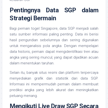
Pentingnya Data SGP dalam
Strategi Bermain
Bagi pemain togel Singapore, data SGP menjadi salah
satu sumber informasi paling penting. Data ini berisi
hasil pengundian sebelumnya dan sering digunakan
untuk menganalisis pola angka. Dengan mempelajari
data historis, pemain dapat mengidentifikasi tren atau
angka yang sering muncul, yang dapat dijadikan acuan
dalam menentukan taruhan.
Selain itu, banyak situs resmi dan platform terpercaya
menyediakan grafik dan statistik dari data SGP.
Informasi ini mempermudah pemain dalam membuat
prediksi angka yang lebih akurat dan meningkatkan
peluang menang.
Mengikuti Live Draw SGP Secara