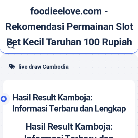
Skip
foodieelove.com -
to
content
Rekomendasi Permainan Slot
Bet Kecil Taruhan 100 Rupiah
live draw Cambodia
Hasil Result Kamboja:
Informasi Terbaru dan Lengkap
Hasil Result Kamboja: