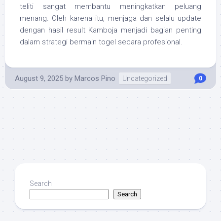
teliti sangat membantu meningkatkan peluang
menang. Oleh karena itu, menjaga dan selalu update
dengan hasil result Kamboja menjadi bagian penting
dalam strategi bermain togel secara profesional.
August 9, 2025
by
Marcos Pino
Uncategorized
0
Search
Search