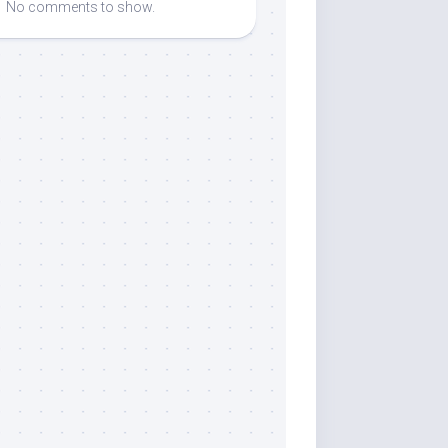
No comments to show.