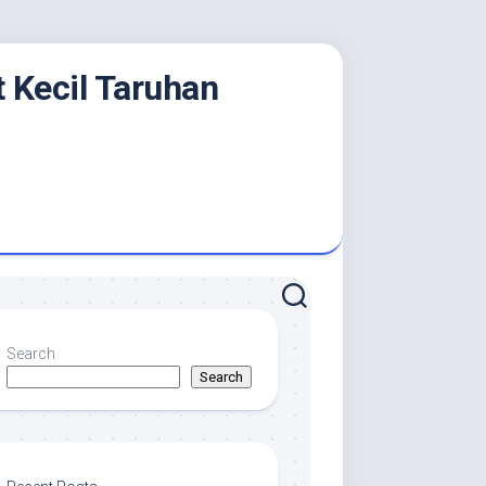
 Kecil Taruhan
Search
Search