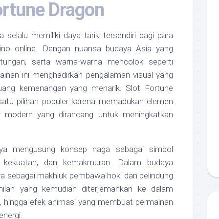
ortune Dragon
selalu memiliki daya tarik tersendiri bagi para
sino online. Dengan nuansa budaya Asia yang
ntungan, serta warna-warna mencolok seperti
inan ini menghadirkan pengalaman visual yang
luang kemenangan yang menarik. Slot Fortune
satu pilihan populer karena memadukan elemen
tur modern yang dirancang untuk meningkatkan
ya mengusung konsep naga sebagai simbol
, kekuatan, dan kemakmuran. Dalam budaya
ya sebagai makhluk pembawa hoki dan pelindung
inilah yang kemudian diterjemahkan ke dalam
l, hingga efek animasi yang membuat permainan
energi.