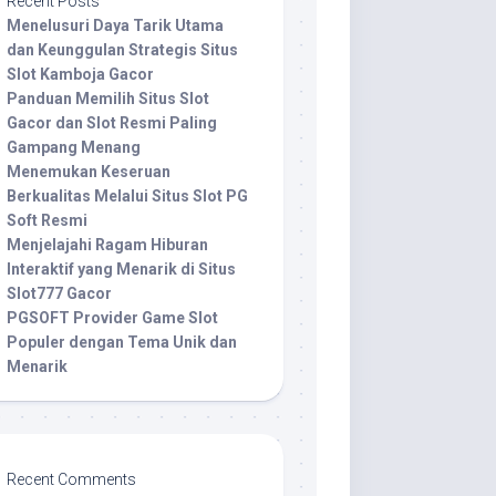
Recent Posts
Menelusuri Daya Tarik Utama
dan Keunggulan Strategis Situs
Slot Kamboja Gacor
Panduan Memilih Situs Slot
Gacor dan Slot Resmi Paling
Gampang Menang
Menemukan Keseruan
Berkualitas Melalui Situs Slot PG
Soft Resmi
Menjelajahi Ragam Hiburan
Interaktif yang Menarik di Situs
Slot777 Gacor
PGSOFT Provider Game Slot
Populer dengan Tema Unik dan
Menarik
Recent Comments