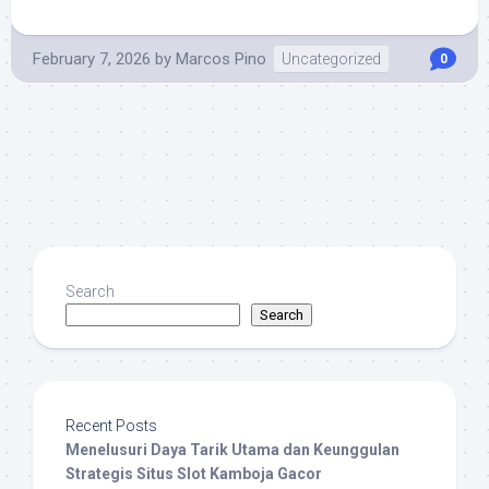
February 7, 2026
by
Marcos Pino
Uncategorized
0
Search
Search
Recent Posts
Menelusuri Daya Tarik Utama dan Keunggulan
Strategis Situs Slot Kamboja Gacor