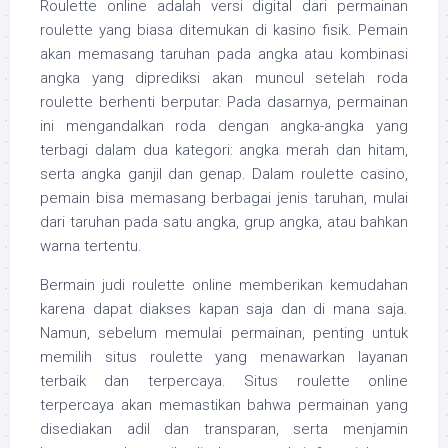
Roulette online adalah versi digital dari permainan
roulette yang biasa ditemukan di kasino fisik. Pemain
akan memasang taruhan pada angka atau kombinasi
angka yang diprediksi akan muncul setelah roda
roulette berhenti berputar. Pada dasarnya, permainan
ini mengandalkan roda dengan angka-angka yang
terbagi dalam dua kategori: angka merah dan hitam,
serta angka ganjil dan genap. Dalam roulette casino,
pemain bisa memasang berbagai jenis taruhan, mulai
dari taruhan pada satu angka, grup angka, atau bahkan
warna tertentu.
Bermain judi roulette online memberikan kemudahan
karena dapat diakses kapan saja dan di mana saja.
Namun, sebelum memulai permainan, penting untuk
memilih situs roulette yang menawarkan layanan
terbaik dan terpercaya. Situs roulette online
terpercaya akan memastikan bahwa permainan yang
disediakan adil dan transparan, serta menjamin