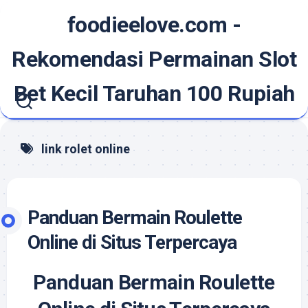
Skip
foodieelove.com -
to
content
Rekomendasi Permainan Slot
Bet Kecil Taruhan 100 Rupiah
link rolet online
Panduan Bermain Roulette
Online di Situs Terpercaya
Panduan Bermain Roulette