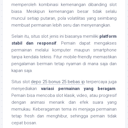
memperoleh kombinasi kemenangan dibanding slot
biasa. Meskipun kemenangan besar tidak selalu
muncul setiap putaran, pola volatilitas yang seimbang
membuat permainan lebih seru dan menyenangkan.
Selain itu, situs slot jenis ini biasanya memiliki
platform
stabil dan responsif
. Pemain dapat mengakses
permainan melalui komputer maupun smartphone
tanpa kendala teknis. Fitur mobile-friendly memastikan
pengalaman bermain tetap nyaman di mana saja dan
kapan saja.
Situs slot
depo 25 bonus 25 bebas ip
terpercaya juga
menyediakan
variasi permainan yang beragam
.
Pemain bisa mencoba slot klasik, video, atau progresif
dengan animasi menarik dan efek suara yang
memukau. Keberagaman tema ini menjaga permainan
tetap fresh dan menghibur, sehingga pemain tidak
cepat bosan.