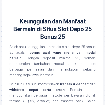
Keunggulan dan Manfaat
Bermain di Situs Slot Depo 25
Bonus 25
Salah satu keunggulan utama situs slot depo 25 bonus
25 adalah
bonus awal yang menambah modal
pemain
. Dengan deposit minimal 25, pemain
memperoleh tambahan modal untuk mencoba
berbagai permainan dan meningkatkan peluang
menang sejak awal bermain.
Selain itu, situs ini menyediakan
transaksi deposit dan
withdraw cepat serta aman
. Pemain dapat
menggunakan berbagai metode pembayaran digital,
termasuk QRIS, e-wallet, dan transfer bank. Saldo