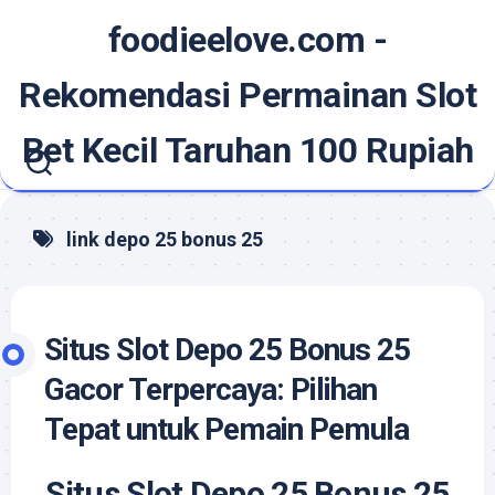
Skip
foodieelove.com -
to
content
Rekomendasi Permainan Slot
Bet Kecil Taruhan 100 Rupiah
link depo 25 bonus 25
Situs Slot Depo 25 Bonus 25
Gacor Terpercaya: Pilihan
Tepat untuk Pemain Pemula
Situs Slot Depo 25 Bonus 25