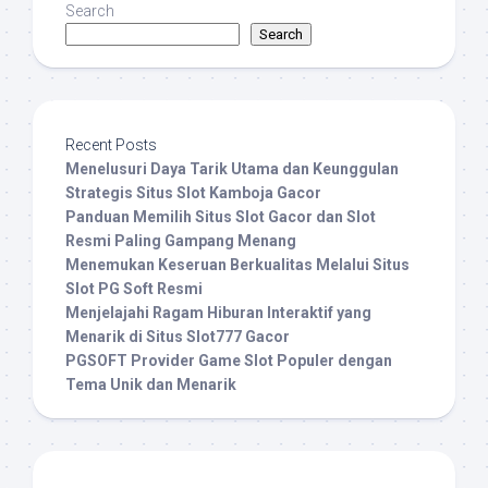
Search
Search
Recent Posts
Menelusuri Daya Tarik Utama dan Keunggulan
Strategis Situs Slot Kamboja Gacor
Panduan Memilih Situs Slot Gacor dan Slot
Resmi Paling Gampang Menang
Menemukan Keseruan Berkualitas Melalui Situs
Slot PG Soft Resmi
Menjelajahi Ragam Hiburan Interaktif yang
Menarik di Situs Slot777 Gacor
PGSOFT Provider Game Slot Populer dengan
Tema Unik dan Menarik