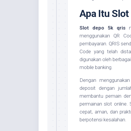
Apa Itu Slot
Slot depo 5k qris
me
menggunakan QR Code
pembayaran. QRIS sendi
Code yang telah dista
digunakan oleh berbagai
mobile banking.
Dengan menggunaka
deposit dengan jumla
membantu pemain deng
permainan slot online.
cepat, aman, dan prakt
berpotensi kesalahan.