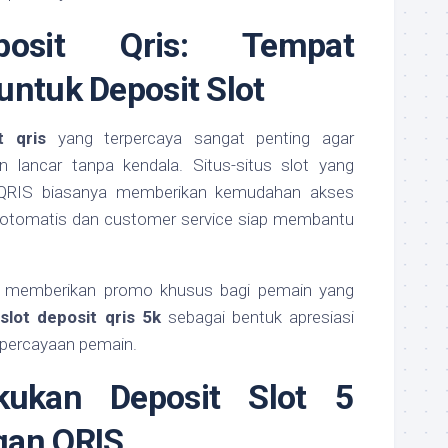
posit Qris: Tempat
untuk Deposit Slot
t qris
yang terpercaya sangat penting agar
n lancar tanpa kendala. Situs-situs slot yang
QRIS biasanya memberikan kemudahan akses
 otomatis dan customer service siap membantu
n memberikan promo khusus bagi pemain yang
e
slot deposit qris 5k
sebagai bentuk apresiasi
percayaan pemain.
kukan Deposit Slot 5
gan QRIS