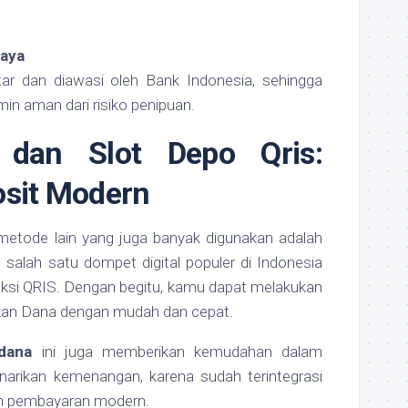
aya
ar dan diawasi oleh Bank Indonesia, sehingga
min aman dari risiko penipuan.
 dan Slot Depo Qris:
osit Modern
 metode lain yang juga banyak digunakan adalah
 salah satu dompet digital populer di Indonesia
ksi QRIS. Dengan begitu, kamu dapat melakukan
kan Dana dengan mudah dan cepat.
 dana
ini juga memberikan kemudahan dalam
narikan kemenangan, karena sudah terintegrasi
an pembayaran modern.