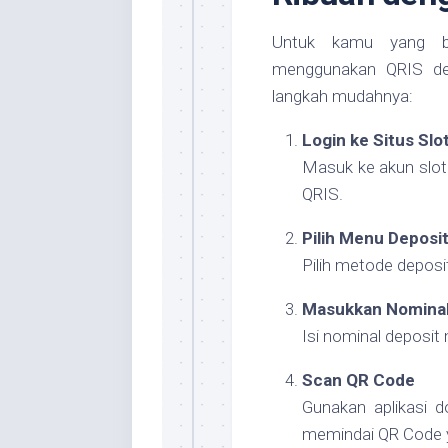
Untuk kamu yang ba
menggunakan QRIS den
langkah mudahnya:
Login ke Situs Slo
Masuk ke akun slot
QRIS.
Pilih Menu Deposi
Pilih metode deposi
Masukkan Nominal
Isi nominal deposit 
Scan QR Code
Gunakan aplikasi d
memindai QR Code 