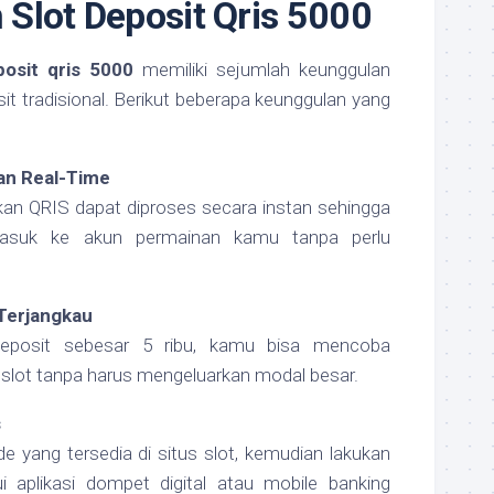
Slot Deposit Qris 5000
posit qris 5000
memiliki sejumlah keunggulan
t tradisional. Berikut beberapa keunggulan yang
an Real-Time
n QRIS dapat diproses secara instan sehingga
asuk ke akun permainan kamu tanpa perlu
Terjangkau
eposit sebesar 5 ribu, kamu bisa mencoba
 slot tanpa harus mengeluarkan modal besar.
s
 yang tersedia di situs slot, kemudian lakukan
 aplikasi dompet digital atau mobile banking