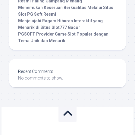
Resmi Paling Gampang Menang
Menemukan Keseruan Berkualitas Melalui Situs
Slot PG Soft Resmi
Menjelajahi Ragam Hiburan Interaktif yang
Menarik di Situs Slot777 Gacor
PGSOFT Provider Game Slot Populer dengan
Tema Unik dan Menarik
Recent Comments
No comments to show.