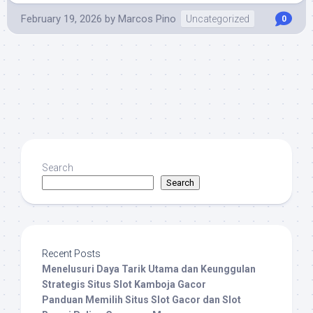
February 19, 2026
by
Marcos Pino
Uncategorized
0
Search
Search
Recent Posts
Menelusuri Daya Tarik Utama dan Keunggulan
Strategis Situs Slot Kamboja Gacor
Panduan Memilih Situs Slot Gacor dan Slot