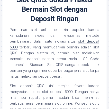
Bermain Slot dengan
Deposit Ringan
Permainan slot online semakin populer karena
kemudahan akses dan fleksibilitas metode
pembayaran. Salah satu inovasi situs
slot deposit
5000
terbaru yang memudahkan pemain adalah slot
QRIS. Dengan sistem ini, pemain bisa melakukan
transaksi deposit secara cepat melalui QR Code
Indonesian Standard. Slot QRIS sangat cocok untuk
pemain yang ingin mencoba berbagai jenis slot tanpa
harus melakukan deposit besar.
Slot deposit QRIS kini menjadi favorit karena
menyediakan opsi slot deposit 5000. Dengan hanya
lima ribu rupiah, pemain sudah bisa menikmati
berbagai jenis permainan slot online. Konsep slot 5