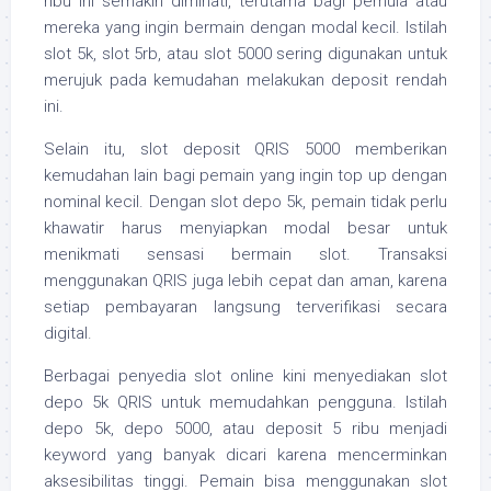
ribu ini semakin diminati, terutama bagi pemula atau
mereka yang ingin bermain dengan modal kecil. Istilah
slot 5k, slot 5rb, atau slot 5000 sering digunakan untuk
merujuk pada kemudahan melakukan deposit rendah
ini.
Selain itu, slot deposit QRIS 5000 memberikan
kemudahan lain bagi pemain yang ingin top up dengan
nominal kecil. Dengan slot depo 5k, pemain tidak perlu
khawatir harus menyiapkan modal besar untuk
menikmati sensasi bermain slot. Transaksi
menggunakan QRIS juga lebih cepat dan aman, karena
setiap pembayaran langsung terverifikasi secara
digital.
Berbagai penyedia slot online kini menyediakan slot
depo 5k QRIS untuk memudahkan pengguna. Istilah
depo 5k, depo 5000, atau deposit 5 ribu menjadi
keyword yang banyak dicari karena mencerminkan
aksesibilitas tinggi. Pemain bisa menggunakan slot