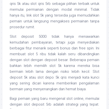
qris 5k atau slot qris 5rb sebagai pilihan terbaik untuk
memulai permainan dengan modal minimal. Tidak
hanya itu, link slot 5k yang tersedia juga memudahkan
pemain untuk langsung mengakses permainan tanpa
prosedur rumit.
Slot deposit 5000 tidak hanya menawarkan
kemudahan pembayaran, tetapi juga menyediakan
berbagai fitur menarik seperti bonus dan free spin. Ini
membuat slot 5 ribu tidak kalah seru dibandingkan
dengan slot dengan deposit besar. Beberapa pemain
bahkan lebih memilih slot 5k karena mereka bisa
bermain lebih lama dengan risiko lebih kecil. Slot
deposit 5k atau slot depo 5k qris menjadi kata kunci
yang sering dicari karena memberikan pengalaman
bermain yang menyenangkan dan hemat biaya.
Bagi pemain yang baru mengenal slot online, memulai
dengan slot deposit 5rb adalah strategi yang tepat.