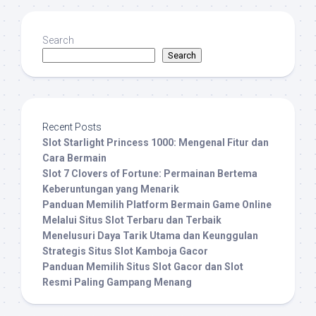
Search
Search
Recent Posts
Slot Starlight Princess 1000: Mengenal Fitur dan
Cara Bermain
Slot 7 Clovers of Fortune: Permainan Bertema
Keberuntungan yang Menarik
Panduan Memilih Platform Bermain Game Online
Melalui Situs Slot Terbaru dan Terbaik
Menelusuri Daya Tarik Utama dan Keunggulan
Strategis Situs Slot Kamboja Gacor
Panduan Memilih Situs Slot Gacor dan Slot
Resmi Paling Gampang Menang