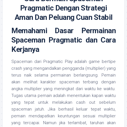
Pragmatic Dengan Strategi
Aman Dan Peluang Cuan Stabil
Memahami Dasar Permainan
Spaceman Pragmatic dan Cara
Kerjanya
Spaceman dari Pragmatic Play adalah game bertipe
crash yang mengandalkan pengganda (multiplier) yang
terus naik selama permainan berlangsung. Pemain
akan melihat karakter spaceman terbang dengan
angka multiplier yang meningkat dari waktu ke waktu.
Tugas utama pemain adalah menentukan kapan waktu
yang tepat untuk melakukan cash out sebelum
spaceman jatuh. Jika berhasil keluar tepat waktu,
pemain mendapatkan keuntungan sesuai multiplier
yang tercapai. Namun jika terlambat, taruhan akan