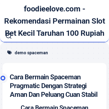
Skip
foodieelove.com -
to
content
Rekomendasi Permainan Slot
Bet Kecil Taruhan 100 Rupiah
demo spaceman
Cara Bermain Spaceman
Pragmatic Dengan Strategi
Aman Dan Peluang Cuan Stabil
Cara Bermain Spaceman