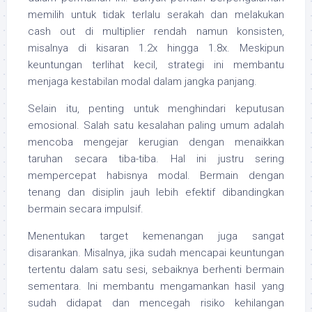
memilih untuk tidak terlalu serakah dan melakukan
cash out di multiplier rendah namun konsisten,
misalnya di kisaran 1.2x hingga 1.8x. Meskipun
keuntungan terlihat kecil, strategi ini membantu
menjaga kestabilan modal dalam jangka panjang.
Selain itu, penting untuk menghindari keputusan
emosional. Salah satu kesalahan paling umum adalah
mencoba mengejar kerugian dengan menaikkan
taruhan secara tiba-tiba. Hal ini justru sering
mempercepat habisnya modal. Bermain dengan
tenang dan disiplin jauh lebih efektif dibandingkan
bermain secara impulsif.
Menentukan target kemenangan juga sangat
disarankan. Misalnya, jika sudah mencapai keuntungan
tertentu dalam satu sesi, sebaiknya berhenti bermain
sementara. Ini membantu mengamankan hasil yang
sudah didapat dan mencegah risiko kehilangan