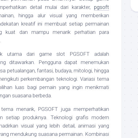
erhatikan detail mulai dari karakter,
pgsoft
mainan, hingga alur visual yang memberikan
ndekatan kreatif ini membuat setiap permainan
ang kuat dan mampu menarik perhatian para
.
rik utama dari game slot PGSOFT adalah
ng ditawarkan. Pengguna dapat menemukan
 petualangan, fantasi, budaya, mitologi, hingga
ngikuti perkembangan teknologi. Variasi tema
ilihan luas bagi pemain yang ingin menikmati
ngan suasana berbeda.
 tema menarik, PGSOFT juga memperhatikan
am setiap produknya. Teknologi grafis modern
dirkan visual yang lebih detail, animasi yang
a yang mendukung suasana permainan. Kombinasi