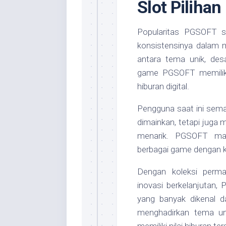
Slot Piliha
Popularitas PGSOFT se
konsistensinya dalam 
antara tema unik, des
game PGSOFT memiliki
hiburan digital.
Pengguna saat ini sem
dimainkan, tetapi juga
menarik. PGSOFT ma
berbagai game dengan ka
Dengan koleksi perma
inovasi berkelanjutan,
yang banyak dikenal da
menghadirkan tema un