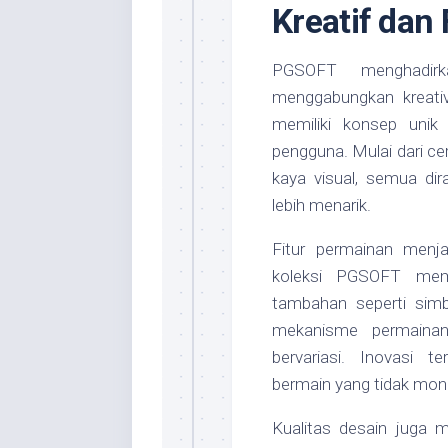
Kreatif dan 
PGSOFT menghadir
menggabungkan kreativ
memiliki konsep uni
pengguna. Mulai dari ce
kaya visual, semua dir
lebih menarik.
Fitur permainan menj
koleksi PGSOFT memil
tambahan seperti simbo
mekanisme permaina
bervariasi. Inovasi
bermain yang tidak mon
Kualitas desain juga