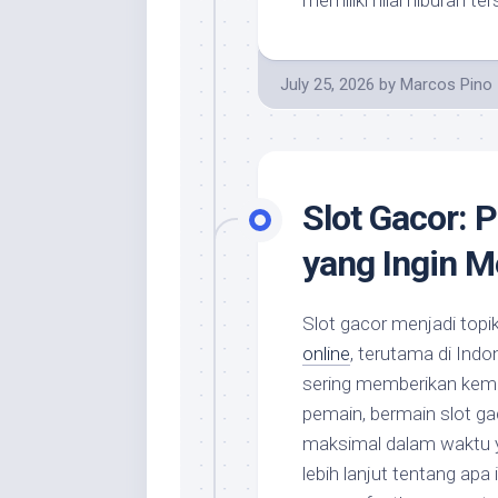
memiliki nilai hiburan te
July 25, 2026
by
Marcos Pino
Slot Gacor: 
yang Ingin 
Slot gacor menjadi topi
online
, terutama di Indo
sering memberikan keme
pemain, bermain slot g
maksimal dalam waktu ya
lebih lanjut tentang apa