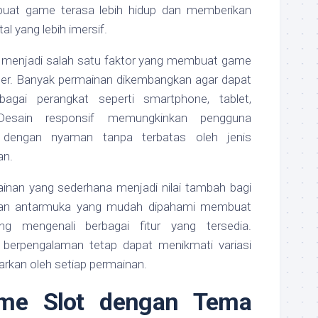
uat game terasa lebih hidup dan memberikan
al yang lebih imersif.
menjadi salah satu faktor yang membuat game
r. Banyak permainan dikembangkan agar dapat
bagai perangkat seperti smartphone, tablet,
esain responsif memungkinkan pengguna
 dengan nyaman tanpa terbatas oleh jenis
an.
mainan yang sederhana menjadi nilai tambah bagi
lan antarmuka yang mudah dipahami membuat
g mengenali berbagai fitur yang tersedia.
 berpengalaman tetap dapat menikmati variasi
warkan oleh setiap permainan.
ame Slot dengan Tema