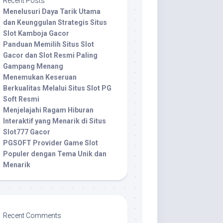
Recent Posts
Menelusuri Daya Tarik Utama
dan Keunggulan Strategis Situs
Slot Kamboja Gacor
Panduan Memilih Situs Slot
Gacor dan Slot Resmi Paling
Gampang Menang
Menemukan Keseruan
Berkualitas Melalui Situs Slot PG
Soft Resmi
Menjelajahi Ragam Hiburan
Interaktif yang Menarik di Situs
Slot777 Gacor
PGSOFT Provider Game Slot
Populer dengan Tema Unik dan
Menarik
Recent Comments