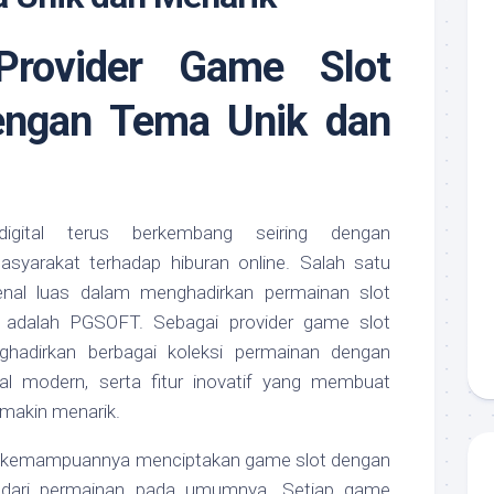
rovider Game Slot
engan Tema Unik dan
digital terus berkembang seiring dengan
syarakat terhadap hiburan online. Salah satu
nal luas dalam menghadirkan permainan slot
f adalah PGSOFT. Sebagai provider game slot
hadirkan berbagai koleksi permainan dengan
ual modern, serta fitur inovatif yang membuat
makin menarik.
a kemampuannya menciptakan game slot dengan
 dari permainan pada umumnya. Setiap game