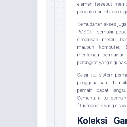
elemen tersebut memb
pengalaman hiburan digit
Kemudahan akses juga 
PGSOFT semakin popule
dimainkan melalui ber
maupun komputer. D
menikmati permainan
perangkat yang digunak
Selain itu, sistem per
pengguna baru. Tampi
pemain dapat langsun
Sementara itu, pemain
fitur menarik yang dita
Koleksi G