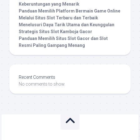
Keberuntungan yang Menarik
Panduan Memilih Platform Bermain Game Online
Melalui Situs Slot Terbaru dan Terbaik
Menelusuri Daya Tarik Utama dan Keunggulan
Strategis Situs Slot Kamboja Gacor
Panduan Memilih Situs Slot Gacor dan Slot
Resmi Paling Gampang Menang
Recent Comments
No comments to show.