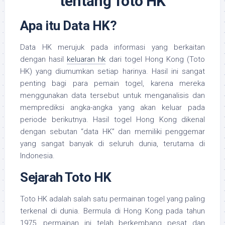
tentang Toto HK
Apa itu Data HK?
Data HK merujuk pada informasi yang berkaitan
dengan hasil
keluaran hk
dari togel Hong Kong (Toto
HK) yang diumumkan setiap harinya. Hasil ini sangat
penting bagi para pemain togel, karena mereka
menggunakan data tersebut untuk menganalisis dan
memprediksi angka-angka yang akan keluar pada
periode berikutnya. Hasil togel Hong Kong dikenal
dengan sebutan “data HK” dan memiliki penggemar
yang sangat banyak di seluruh dunia, terutama di
Indonesia.
Sejarah Toto HK
Toto HK adalah salah satu permainan togel yang paling
terkenal di dunia. Bermula di Hong Kong pada tahun
1975, permainan ini telah berkembang pesat dan