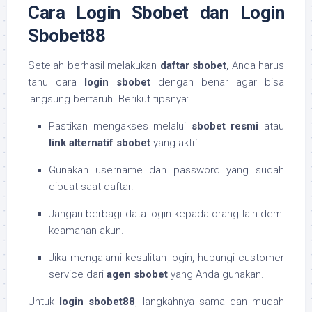
Cara Login Sbobet dan Login
Sbobet88
Setelah berhasil melakukan
daftar sbobet
, Anda harus
tahu cara
login sbobet
dengan benar agar bisa
langsung bertaruh. Berikut tipsnya:
Pastikan mengakses melalui
sbobet resmi
atau
link alternatif sbobet
yang aktif.
Gunakan username dan password yang sudah
dibuat saat daftar.
Jangan berbagi data login kepada orang lain demi
keamanan akun.
Jika mengalami kesulitan login, hubungi customer
service dari
agen sbobet
yang Anda gunakan.
Untuk
login sbobet88
, langkahnya sama dan mudah