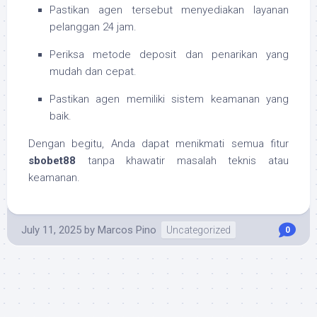
Pastikan agen tersebut menyediakan layanan
pelanggan 24 jam.
Periksa metode deposit dan penarikan yang
mudah dan cepat.
Pastikan agen memiliki sistem keamanan yang
baik.
Dengan begitu, Anda dapat menikmati semua fitur
sbobet88
tanpa khawatir masalah teknis atau
keamanan.
July 11, 2025
by
Marcos Pino
Uncategorized
0