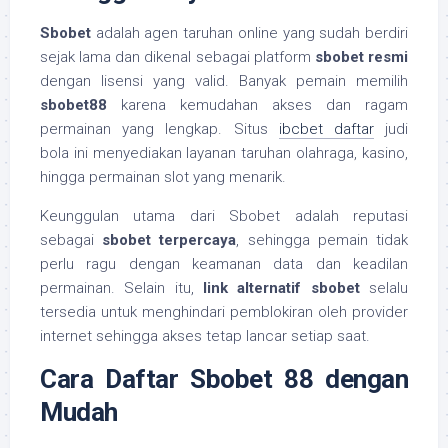
Sbobet
adalah agen taruhan online yang sudah berdiri
sejak lama dan dikenal sebagai platform
sbobet resmi
dengan lisensi yang valid. Banyak pemain memilih
sbobet88
karena kemudahan akses dan ragam
permainan yang lengkap. Situs
ibcbet daftar
judi
bola ini menyediakan layanan taruhan olahraga, kasino,
hingga permainan slot yang menarik.
Keunggulan utama dari Sbobet adalah reputasi
sebagai
sbobet terpercaya
, sehingga pemain tidak
perlu ragu dengan keamanan data dan keadilan
permainan. Selain itu,
link alternatif sbobet
selalu
tersedia untuk menghindari pemblokiran oleh provider
internet sehingga akses tetap lancar setiap saat.
Cara Daftar Sbobet 88 dengan
Mudah