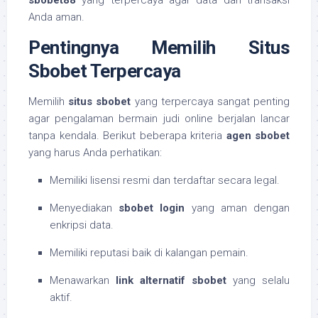
sbobet88
yang terpercaya agar data dan transaksi
Anda aman.
Pentingnya Memilih Situs
Sbobet Terpercaya
Memilih
situs sbobet
yang terpercaya sangat penting
agar pengalaman bermain judi online berjalan lancar
tanpa kendala. Berikut beberapa kriteria
agen sbobet
yang harus Anda perhatikan:
Memiliki lisensi resmi dan terdaftar secara legal.
Menyediakan
sbobet login
yang aman dengan
enkripsi data.
Memiliki reputasi baik di kalangan pemain.
Menawarkan
link alternatif sbobet
yang selalu
aktif.