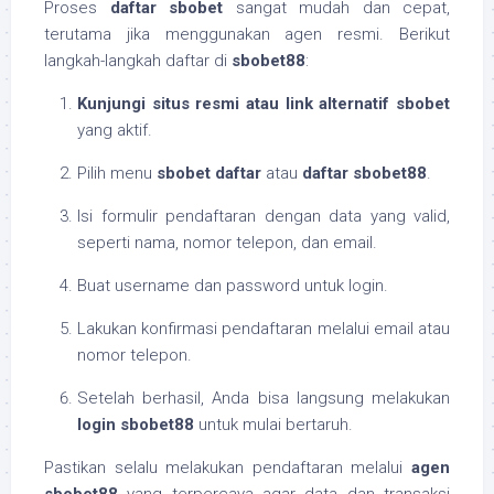
Proses
daftar sbobet
sangat mudah dan cepat,
terutama jika menggunakan agen resmi. Berikut
langkah-langkah daftar di
sbobet88
:
Kunjungi situs resmi atau link alternatif sbobet
yang aktif.
Pilih menu
sbobet daftar
atau
daftar sbobet88
.
Isi formulir pendaftaran dengan data yang valid,
seperti nama, nomor telepon, dan email.
Buat username dan password untuk login.
Lakukan konfirmasi pendaftaran melalui email atau
nomor telepon.
Setelah berhasil, Anda bisa langsung melakukan
login sbobet88
untuk mulai bertaruh.
Pastikan selalu melakukan pendaftaran melalui
agen