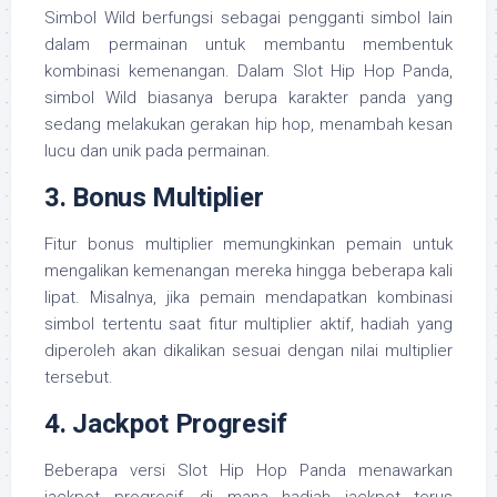
Simbol Wild berfungsi sebagai pengganti simbol lain
dalam permainan untuk membantu membentuk
kombinasi kemenangan. Dalam Slot Hip Hop Panda,
simbol Wild biasanya berupa karakter panda yang
sedang melakukan gerakan hip hop, menambah kesan
lucu dan unik pada permainan.
3. Bonus Multiplier
Fitur bonus multiplier memungkinkan pemain untuk
mengalikan kemenangan mereka hingga beberapa kali
lipat. Misalnya, jika pemain mendapatkan kombinasi
simbol tertentu saat fitur multiplier aktif, hadiah yang
diperoleh akan dikalikan sesuai dengan nilai multiplier
tersebut.
4. Jackpot Progresif
Beberapa versi Slot Hip Hop Panda menawarkan