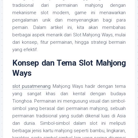
tradisional dari permainan mahjong dengan
mekanisme slot modern, game ini menawarkan
pengalaman unik dan menyenangkan bagi para
pemain. Dalam artikel ini, kita akan membahas
berbagai aspek menarik dari Slot Mahjong Ways, mulai
dari konsep, fitur permainan, hingga strategi bermain
yang efektif.
Konsep dan Tema Slot Mahjong
Ways
slot pusatmenang
Mahjong Ways hadir dengan tema
yang sangat khas dan kental dengan budaya
Tionghoa. Permainan ini mengusung visual dan simbol-
simbol yang berasal dari permainan mahjong, sebuah
permainan tradisional yang sudah dikenal luas di Asia
dan dunia. Simbol-simbol dalam slot ini meliputi
berbagai jenis kartu mahjong seperti bambu, lingkaran,