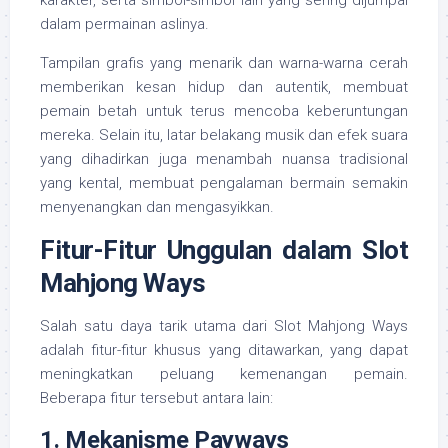
karakter, serta simbol-simbol lain yang sering dijumpai
dalam permainan aslinya.
Tampilan grafis yang menarik dan warna-warna cerah
memberikan kesan hidup dan autentik, membuat
pemain betah untuk terus mencoba keberuntungan
mereka. Selain itu, latar belakang musik dan efek suara
yang dihadirkan juga menambah nuansa tradisional
yang kental, membuat pengalaman bermain semakin
menyenangkan dan mengasyikkan.
Fitur-Fitur Unggulan dalam Slot
Mahjong Ways
Salah satu daya tarik utama dari Slot Mahjong Ways
adalah fitur-fitur khusus yang ditawarkan, yang dapat
meningkatkan peluang kemenangan pemain.
Beberapa fitur tersebut antara lain:
1. Mekanisme Payways