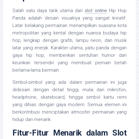
Salah satu daya tarik utama dari
slot online
Hip Hop
Panda adalah desain visualnya yang sangat kreatif.
Latar belakang permainan menampilkan suasana kota
metropolitan yang kental dengan nuansa budaya hip
hop, lengkap dengan grafiti, lampu neon, dan musik
latar yang enerjik. Karakter utama, yaitu panda dengan
gaya hip hop, memberikan sentuhan humor dan
keunikan tersendiri yang membuat pemain betah
berlama-lama bermain.
Simbol-simbol yang ada dalam permainan ini juga
didesain dengan detail tinggi, mulai dari mikrofon,
headphone, skateboard, hingga simbol kartu remi
yang dihias dengan gaya modern. Semua elemen ini
berkontribusi menciptakan atmosfer permainan yang
hidup dan menarik.
Fitur-Fitur Menarik dalam Slot