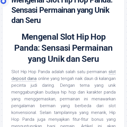
Sensasi Permainan yang Unik
dan Seru
Mengenal Slot Hip Hop
Panda: Sensasi Permainan
yang Unik dan Seru
Slot Hip Hop Panda adalah salah satu permainan
slot
deposit dana
online yang tengah naik daun di kalangan
pecinta judi daring. Dengan tema yang unik
menggabungkan budaya hip hop dan karakter panda
yang menggemaskan, permainan ini menawarkan
pengalaman bermain yang berbeda dari slot
konvensional. Selain tampilannya yang menarik, Hip
Hop Panda juga menyajikan fitur-fitur bonus yang
menguntungkan bagi pemain. Artikel ini akan