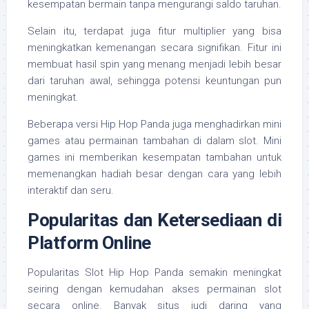
kesempatan bermain tanpa mengurangi saldo taruhan.
Selain itu, terdapat juga fitur multiplier yang bisa
meningkatkan kemenangan secara signifikan. Fitur ini
membuat hasil spin yang menang menjadi lebih besar
dari taruhan awal, sehingga potensi keuntungan pun
meningkat.
Beberapa versi Hip Hop Panda juga menghadirkan mini
games atau permainan tambahan di dalam slot. Mini
games ini memberikan kesempatan tambahan untuk
memenangkan hadiah besar dengan cara yang lebih
interaktif dan seru.
Popularitas dan Ketersediaan di
Platform Online
Popularitas Slot Hip Hop Panda semakin meningkat
seiring dengan kemudahan akses permainan slot
secara online. Banyak situs judi daring yang