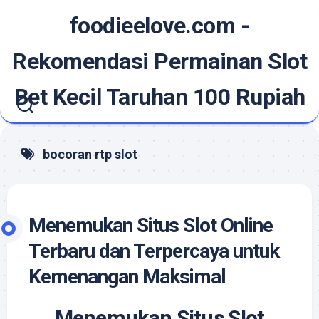
Skip
foodieelove.com -
to
content
Rekomendasi Permainan Slot
Bet Kecil Taruhan 100 Rupiah
bocoran rtp slot
Menemukan Situs Slot Online
Terbaru dan Terpercaya untuk
Kemenangan Maksimal
Menemukan Situs Slot