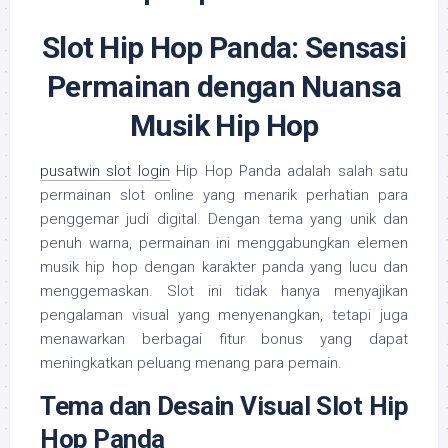
Slot Hip Hop Panda: Sensasi
Permainan dengan Nuansa
Musik Hip Hop
pusatwin slot login
Hip Hop Panda adalah salah satu
permainan slot online yang menarik perhatian para
penggemar judi digital. Dengan tema yang unik dan
penuh warna, permainan ini menggabungkan elemen
musik hip hop dengan karakter panda yang lucu dan
menggemaskan. Slot ini tidak hanya menyajikan
pengalaman visual yang menyenangkan, tetapi juga
menawarkan berbagai fitur bonus yang dapat
meningkatkan peluang menang para pemain.
Tema dan Desain Visual Slot Hip
Hop Panda