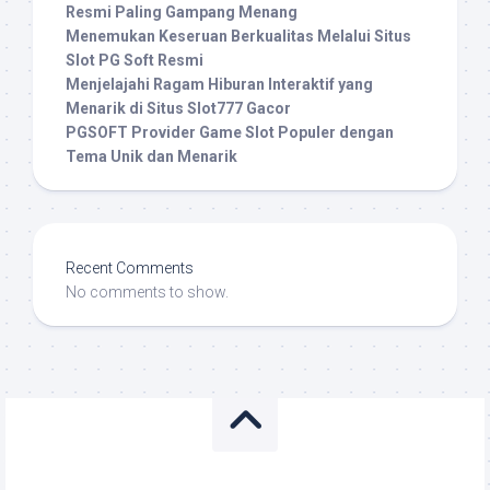
Resmi Paling Gampang Menang
Menemukan Keseruan Berkualitas Melalui Situs
Slot PG Soft Resmi
Menjelajahi Ragam Hiburan Interaktif yang
Menarik di Situs Slot777 Gacor
PGSOFT Provider Game Slot Populer dengan
Tema Unik dan Menarik
Recent Comments
No comments to show.