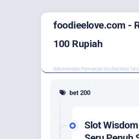
Skip
foodieelove.com - 
to
content
100 Rupiah
Rekomendasi Permainan Slot Bet Kecil Tar
bet 200
Slot Wisdom
Seru Penuh S