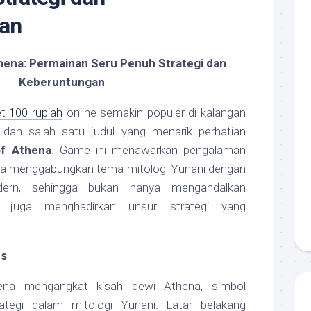
an
hena: Permainan Seru Penuh Strategi dan
Keberuntungan
et 100 rupiah
online semakin populer di kalangan
, dan salah satu judul yang menarik perhatian
f Athena
. Game ini menawarkan pengalaman
ena menggabungkan tema mitologi Yunani dengan
ern, sehingga bukan hanya mengandalkan
pi juga menghadirkan unsur strategi yang
is
na mengangkat kisah dewi Athena, simbol
ategi dalam mitologi Yunani. Latar belakang