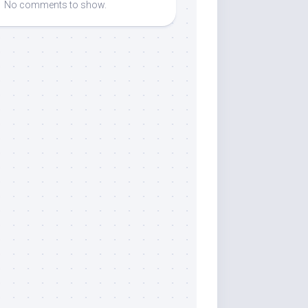
No comments to show.