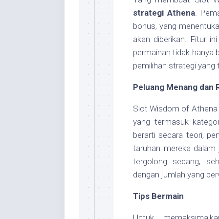
strategi Athena
. Pema
bonus, yang menentukan
akan diberikan. Fitur
permainan tidak hanya 
pemilihan strategi yang 
Peluang Menang dan 
Slot Wisdom of Athena 
yang termasuk kategori
berarti secara teori, 
taruhan mereka dalam ja
tergolong sedang, se
dengan jumlah yang berv
Tips Bermain
Untuk memaksimalka