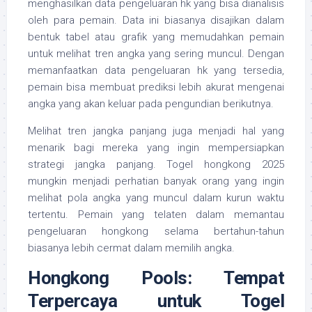
menghasilkan data pengeluaran hk yang bisa dianalisis
oleh para pemain. Data ini biasanya disajikan dalam
bentuk tabel atau grafik yang memudahkan pemain
untuk melihat tren angka yang sering muncul. Dengan
memanfaatkan data pengeluaran hk yang tersedia,
pemain bisa membuat prediksi lebih akurat mengenai
angka yang akan keluar pada pengundian berikutnya.
Melihat tren jangka panjang juga menjadi hal yang
menarik bagi mereka yang ingin mempersiapkan
strategi jangka panjang. Togel hongkong 2025
mungkin menjadi perhatian banyak orang yang ingin
melihat pola angka yang muncul dalam kurun waktu
tertentu. Pemain yang telaten dalam memantau
pengeluaran hongkong selama bertahun-tahun
biasanya lebih cermat dalam memilih angka.
Hongkong Pools: Tempat
Terpercaya untuk Togel