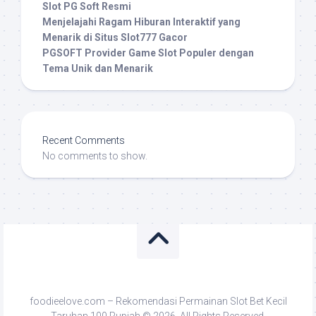
Slot PG Soft Resmi
Menjelajahi Ragam Hiburan Interaktif yang
Menarik di Situs Slot777 Gacor
PGSOFT Provider Game Slot Populer dengan
Tema Unik dan Menarik
Recent Comments
No comments to show.
foodieelove.com – Rekomendasi Permainan Slot Bet Kecil