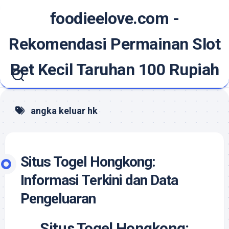
Skip
foodieelove.com -
to
content
Rekomendasi Permainan Slot
Bet Kecil Taruhan 100 Rupiah
angka keluar hk
Situs Togel Hongkong:
Informasi Terkini dan Data
Pengeluaran
Situs Togel Hongkong: