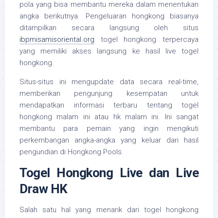
pola yang bisa membantu mereka dalam menentukan
angka berikutnya. Pengeluaran hongkong biasanya
ditampilkan secara langsung oleh situs
ibpmisamisoriental.org
togel hongkong
terpercaya
yang memiliki akses langsung ke hasil live togel
hongkong.
Situs-situs ini mengupdate data secara real-time,
memberikan pengunjung kesempatan untuk
mendapatkan informasi terbaru tentang togel
hongkong malam ini atau hk malam ini. Ini sangat
membantu para pemain yang ingin mengikuti
perkembangan angka-angka yang keluar dari hasil
pengundian di Hongkong Pools.
Togel Hongkong Live dan Live
Draw HK
Salah satu hal yang menarik dari togel hongkong